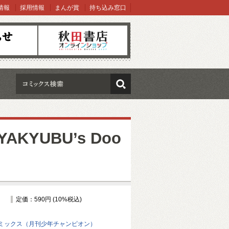
情報
採用情報
まんが賞
持ち込み窓口
オンラインショップ
検索
AKYUBU’s Doo
定価：590円 (10%税込)
ミックス（月刊少年チャンピオン）