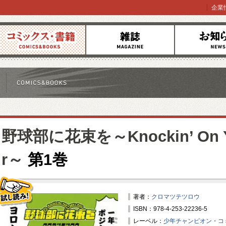
企業
コミックス
雑誌
お知らせ
野球部に花束を～Knockin’ On Y
r～
第1巻
著者：
クロマツテツロウ
ISBN：978-4-253-22236-5
試し読み！
レーベル：
少年チャンピオン・コ