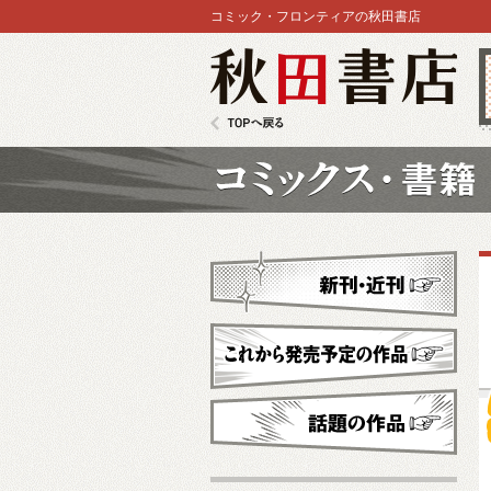
コミック・フロンティアの秋田書店
秋田書店
TOPへ戻る
コミックス
新刊・近刊
これから発売予定
話題の作品