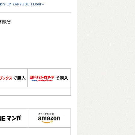
’ On YAKYUBU’s Door～
部だ!