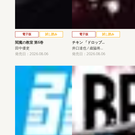
電子版
試し読み
電子版
試し読み
閻魔の教室 第6巻
チキン 「ドロップ…
田中優吏
井口達也 / 歳脇将…
発売日：2026.08.06
発売日：2026.08.06