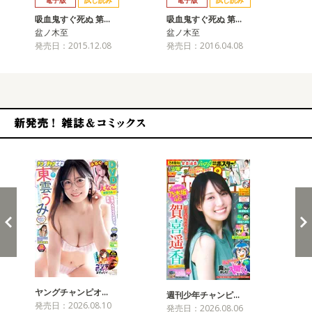
電子版
試し読み
電子版
試し読み
吸血鬼すぐ死ぬ 第…
吸血鬼すぐ死ぬ 第…
吸
盆ノ木至
盆ノ木至
盆
発売日：2015.12.08
発売日：2016.04.08
発売
新発売！雑誌&コミックス
ヤングチャンピオ…
チャ
週刊少年チャンピ…
発売日：2026.08.10
発売
発売日：2026.08.06