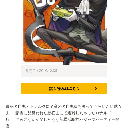
発売日：2019.12.06
試し読みはこちら
最弱吸血鬼・ドラルクに至高の吸血鬼飯を奢ってもらいたい武々
夫!! 豪雪に見舞われた新横山にて遭難しちゃったロナルド一
行!! さらになんか楽しそうな新横浜駅前パジャマパーティー開
宴!!