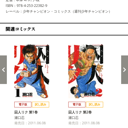
ISBN：978-4-253-22382-9
レーベル：少年チャンピオン・コミックス（週刊少年チャンピオン）
関連コミックス
戻る
進む
電子版
試し読み
電子版
試し読み
囚人リク 第1巻
囚人リク 第2巻
囚
瀬口忍
瀬口忍
瀬
発売日：2011.06.08
発売日：2011.08.08
発売