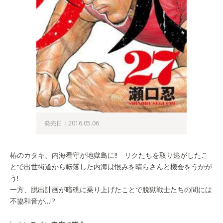
発売日：2016.05.06
椿のカタキ、内海看守が地獄島に!! リクたちを取り逃がしたこ
とで出世街道から転落した内海は恨みを晴らさんと機会をうかが
う!
一方、脱出計画が暗礁に乗り上げたことで脱獄戦士たちの間には
不協和音が…!?