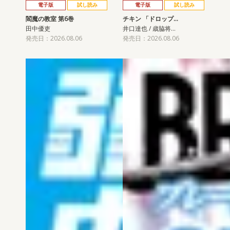
電子版
試し読み
電子版
試し読み
閻魔の教室 第6巻
チキン 「ドロップ…
田中優吏
井口達也 / 歳脇将…
発売日：2026.08.06
発売日：2026.08.06