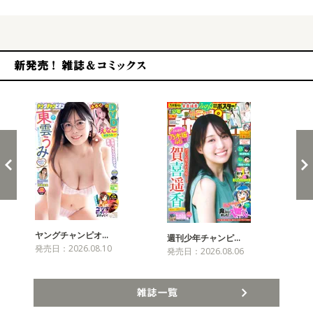
新発売！雑誌&コミックス
ヤングチャンピオ…
チャ
週刊少年チャンピ…
発売日：2026.08.10
発売
発売日：2026.08.06