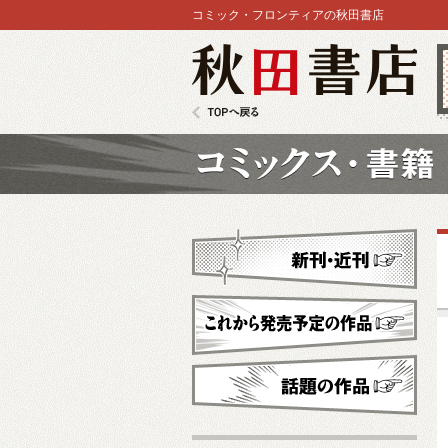
コミック・フロンティアの秋田書店
秋田書店
TOPへ戻る
コミックス
新刊・近刊
これから発売予定
話題の作品