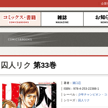
企業
コミックス
雑誌
お知らせ
囚人リク
第33巻
著者：
瀬口忍
ISBN：978-4-253-22388-1
レーベル：
少年チャンピオン・コ
シリーズ：
囚人リク