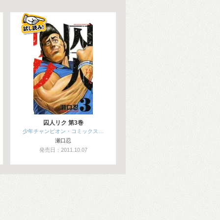
囚人リク 第3巻
少年チャンピオン・コミックス…
瀬口忍
発売日：2011.10.07