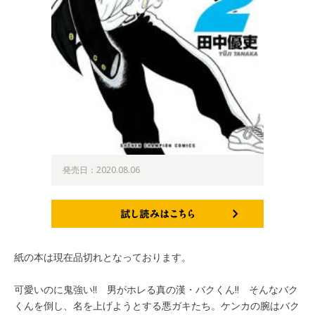
発売日：2020.08.06
試し読みはこちら
紙の本は現在品切れとなっております。
可愛いのに鬼強い!! 男がホレる真の漢・バクくん!! そんなバク
くんを倒し、名を上げようとする悪ガキたち。ケンカの腕はバク