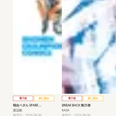
電子版
試し読み
電子版
試し読み
弱虫ペダル SPARE …
BREAK BACK 第25巻
渡辺航
KASA
発売日：2026.08.06
発売日：2026.08.06