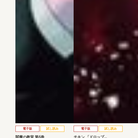
電子版
試し読み
電子版
試し読み
閻魔の教室 第6巻
チキン 「ドロップ…