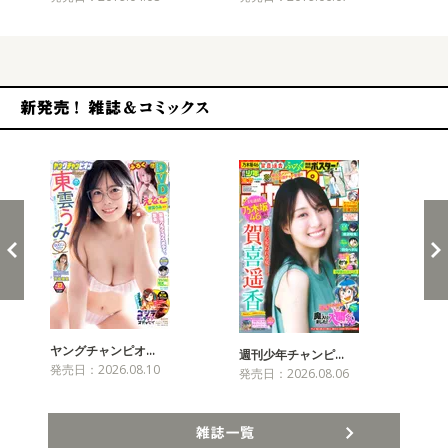
新発売！雑誌&コミックス
ヤングチャンピオ…
チャ
週刊少年チャンピ…
発売日：2026.08.10
発売
発売日：2026.08.06