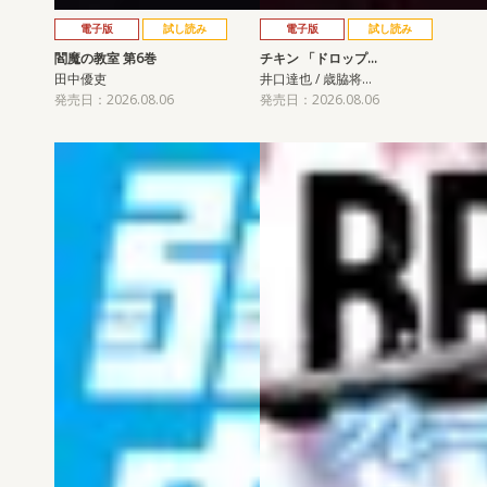
電子版
試し読み
電子版
試し読み
閻魔の教室 第6巻
チキン 「ドロップ…
田中優吏
井口達也 / 歳脇将…
発売日：2026.08.06
発売日：2026.08.06