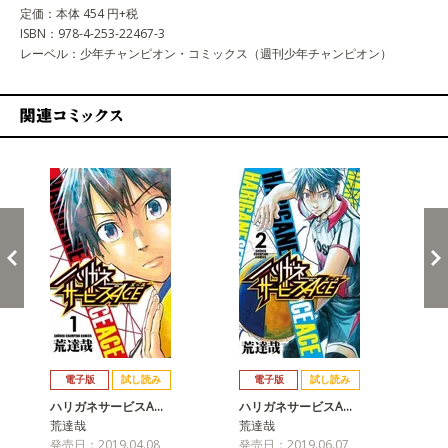
定価：本体 454 円+税
ISBN：978-4-253-22467-3
レーベル：少年チャンピオン・コミックス（週刊少年チャンピオン）
関連コミックス
戻る
進む
電子版
試し読み
電子版
試し読み
ハリガネサービスA…
ハリガネサービスA…
ハ
荒達哉
荒達哉
荒
発売日：2019.04.08
発売日：2019.06.07
発売