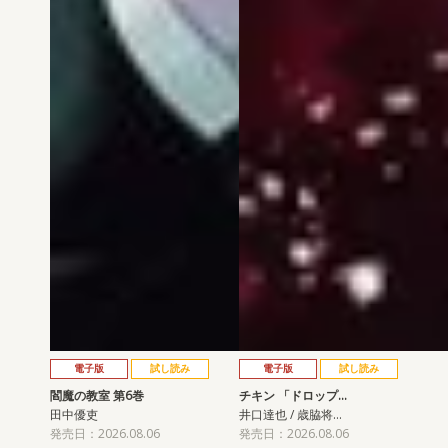
電子版
試し読み
電子版
試し読み
閻魔の教室 第6巻
チキン 「ドロップ…
田中優吏
井口達也 / 歳脇将…
発売日：2026.08.06
発売日：2026.08.06