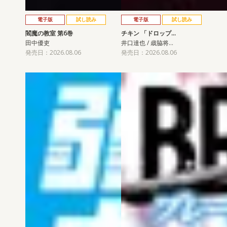
電子版
試し読み
電子版
試し読み
閻魔の教室 第6巻
チキン 「ドロップ…
田中優吏
井口達也 / 歳脇将…
発売日：2026.08.06
発売日：2026.08.06