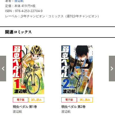
著者：
渡辺航
定価：本体 419 円+税
ISBN：978-4-253-22704-9
レーベル：少年チャンピオン・コミックス（週刊少年チャンピオン）
関連コミックス
戻る
進む
電子版
試し読み
電子版
試し読み
弱虫ペダル 第1巻
弱虫ペダル 第2巻
弱
渡辺航
渡辺航
渡