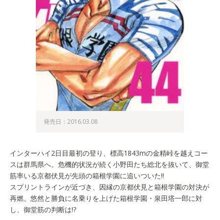
発売日：2016.03.08
インターハイ2日目最初の登り、標高1843mの金精峠を越えコー
スは群馬県へ。危機的状況が続く小野田たち総北を抜いて、御堂
筋率いる京都伏見が先頭の箱根学園に追いついた!!
スプリントラインが近づき、因縁の京都伏見と箱根学園の対決が
再燃。悠然と勝負に名乗りを上げた箱根学園・泉田塔一郎に対
し、御堂筋の判断は!?