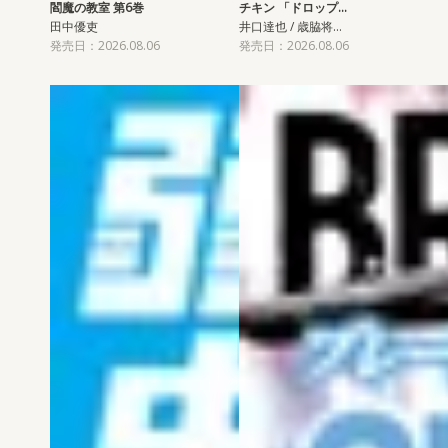
閻魔の教室 第6巻
チキン 「ドロップ…
田中優吏
井口達也 / 歳脇将…
発売日：2026.08.06
発売日：2026.08.06