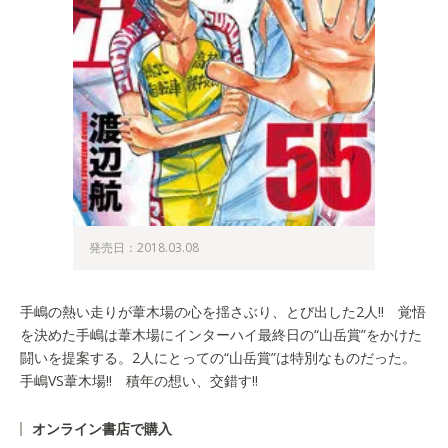
発売日：2018.03.08
手嶋の熱い走りが葦木場の心を揺さぶり、とび出した2人!! 覚悟
を決めた手嶋は葦木場にインターハイ最終日の“山岳賞”をかけた
闘いを提案する。2人にとっての“山岳賞”は特別なものだった。
手嶋VS葦木場!! 積年の想い、交錯す!!
オンライン書店で購入