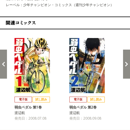
レーベル：少年チャンピオン・コミックス（週刊少年チャンピオン）
関連コミックス
戻る
進む
電子版
試し読み
電子版
試し読み
弱虫ペダル 第1巻
弱虫ペダル 第2巻
弱
渡辺航
渡辺航
渡
発売日：2008.07.08
発売日：2008.09.08
発売