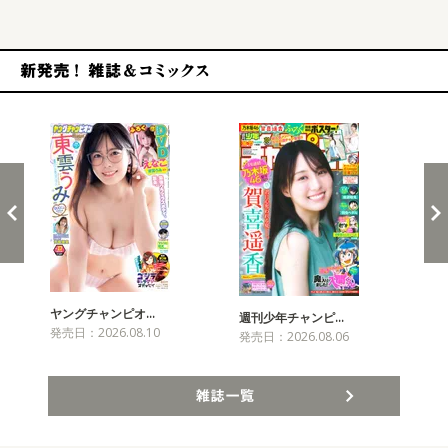
新発売！雑誌&コミックス
ヤングチャンピオ…
チャ
週刊少年チャンピ…
発売日：2026.08.10
発売
発売日：2026.08.06
雑誌一覧