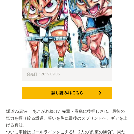
発売日：2019.09.06
試し読みはこちら
坂道VS真波! あこがれ続けた先輩・巻島に後押しされ、最後の
気力を振り絞る坂道。誓いを胸に最後のスプリントへ、ギアを上
げる真波。
ついに車輪はゴールラインをこえる! 2人の“約束の勝負”、果た