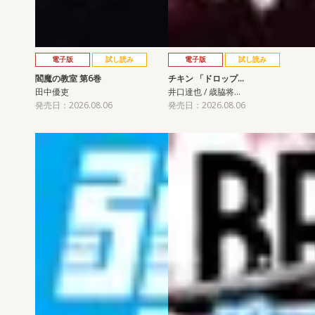
電子版
試し読み
電子版
試し読み
閻魔の教室 第6巻
チキン 「ドロップ…
田中優吏
井口達也 / 歳脇将…
発売日：2026.08.06
発売日：2026.08.06