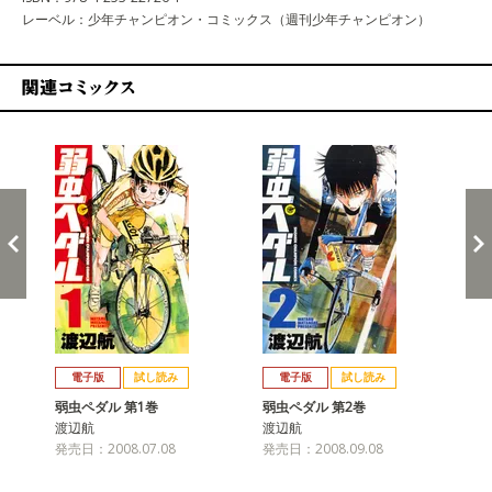
レーベル：少年チャンピオン・コミックス（週刊少年チャンピオン）
関連コミックス
戻る
進む
電子版
試し読み
電子版
試し読み
弱虫ペダル 第1巻
弱虫ペダル 第2巻
弱
渡辺航
渡辺航
渡
発売日：2008.07.08
発売日：2008.09.08
発売