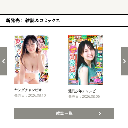
新発売！雑誌&コミックス
ヤングチャンピオ…
チャ
週刊少年チャンピ…
発売日：2026.08.10
発売
発売日：2026.08.06
雑誌一覧