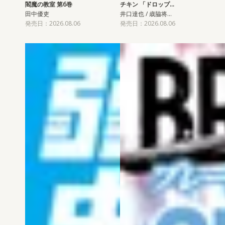
閻魔の教室 第6巻
チキン 「ドロップ…
田中優吏
井口達也 / 歳脇将…
発売日：2026.08.06
発売日：2026.08.06