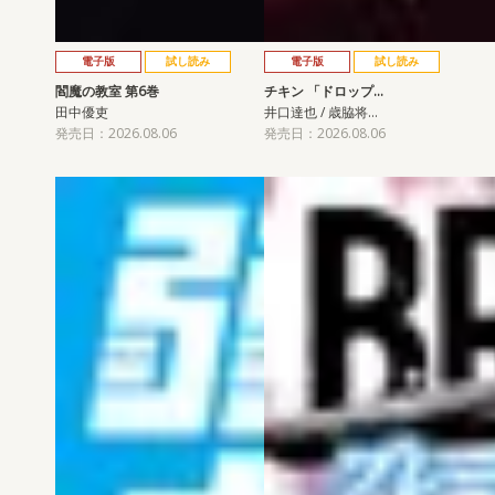
電子版
試し読み
電子版
試し読み
閻魔の教室 第6巻
チキン 「ドロップ…
田中優吏
井口達也 / 歳脇将…
発売日：2026.08.06
発売日：2026.08.06