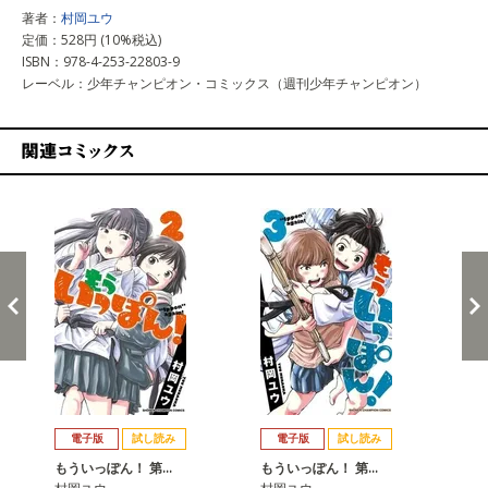
著者：
村岡ユウ
定価：528円 (10%税込)
ISBN：978-4-253-22803-9
レーベル：少年チャンピオン・コミックス（週刊少年チャンピオン）
関連コミックス
戻る
進む
電子版
試し読み
電子版
試し読み
もういっぽん！ 第…
もういっぽん！ 第…
も