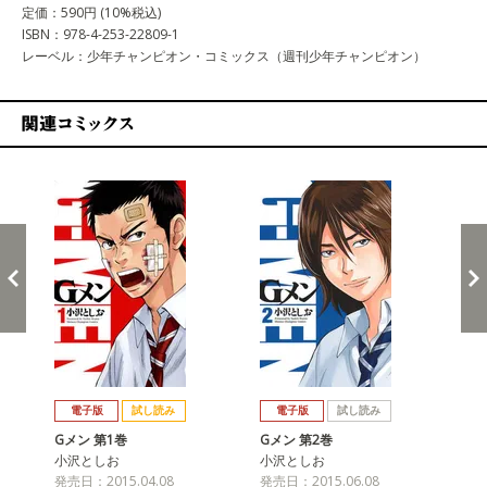
定価：590円 (10%税込)
ISBN：978-4-253-22809-1
レーベル：少年チャンピオン・コミックス（週刊少年チャンピオン）
関連コミックス
戻る
進む
電子版
試し読み
電子版
試し読み
Gメン 第1巻
Gメン 第2巻
Gメ
小沢としお
小沢としお
小
発売日：2015.04.08
発売日：2015.06.08
発売