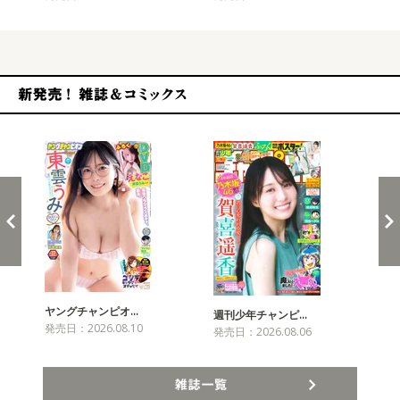
新発売！雑誌&コミックス
ヤングチャンピオ…
チャ
週刊少年チャンピ…
発売日：2026.08.10
発売
発売日：2026.08.06