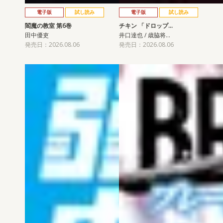
電子版
試し読み
電子版
試し読み
閻魔の教室 第6巻
チキン 「ドロップ…
田中優吏
井口達也 / 歳脇将…
発売日：2026.08.06
発売日：2026.08.06