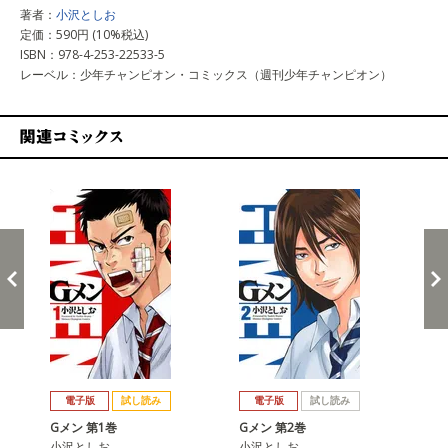
著者：
小沢としお
定価：590円 (10%税込)
ISBN：978-4-253-22533-5
レーベル：少年チャンピオン・コミックス（週刊少年チャンピオン）
関連コミックス
戻る
進む
電子版
試し読み
電子版
試し読み
Gメン 第1巻
Gメン 第2巻
Gメ
小沢としお
小沢としお
小