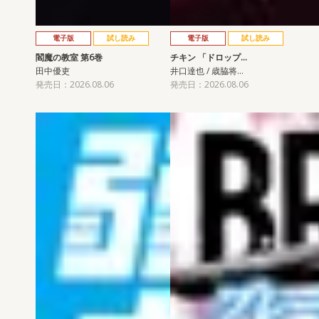
電子版
試し読み
電子版
試し読み
閻魔の教室 第6巻
チキン 「ドロップ…
田中優吏
井口達也 / 歳脇将…
発売日：2026.08.06
発売日：2026.08.06