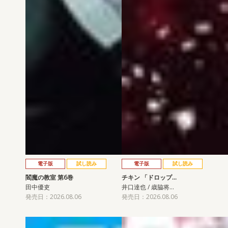
電子版
試し読み
電子版
試し読み
閻魔の教室 第6巻
チキン 「ドロップ…
田中優吏
井口達也 / 歳脇将…
発売日：2026.08.06
発売日：2026.08.06