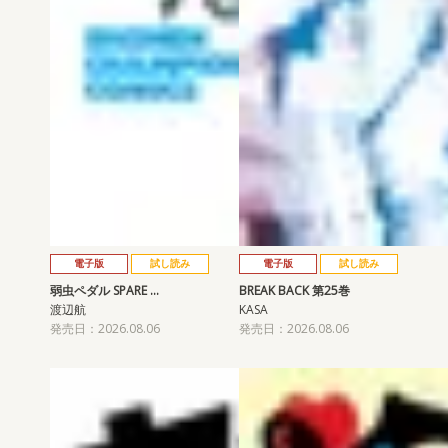
電子版
試し読み
電子版
試し読み
弱虫ペダル SPARE …
BREAK BACK 第25巻
渡辺航
KASA
発売日：2026.08.06
発売日：2026.08.06