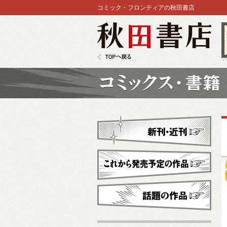
コミック・フロンティアの秋田書店
秋田書店
TOPへ戻る
コミックス
新刊・近刊
これから発売予定
話題の作品