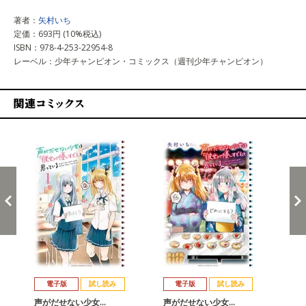
著者：
矢村いち
定価：693円 (10%税込)
ISBN：978-4-253-22954-8
レーベル：少年チャンピオン・コミックス（週刊少年チャンピオン）
関連コミックス
戻る
進む
電子版
試し読み
電子版
試し読み
声がだせない少女…
声がだせない少女…
声