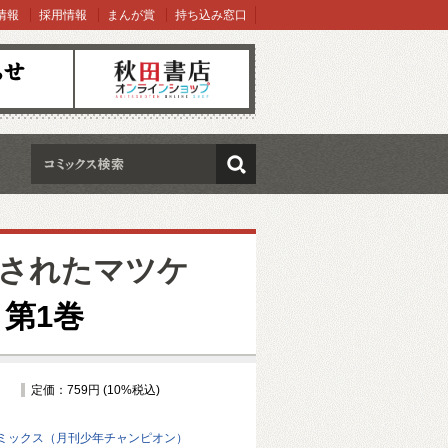
情報
採用情報
まんが賞
持ち込み窓口
オンラインショップ
検索
されたマツケ
第1巻
定価：759円 (10%税込)
ミックス（月刊少年チャンピオン）