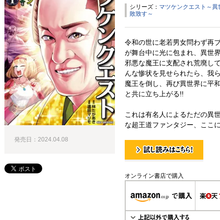
シリーズ：
マツケンクエスト～異
敗致す～
令和の世に老若男女問わず再
が舞台中に光に包まれ、異世界
邪悪な魔王に支配され荒廃し
んな惨状を見せられたら、我ら
魔王を倒し、再び異世界に平
と共に立ち上がる!!
これは有名人によるただの異
な超王道ファンタジー、ここに爆
発売日：2024.04.08
試し読み！
オンライン書店で購入