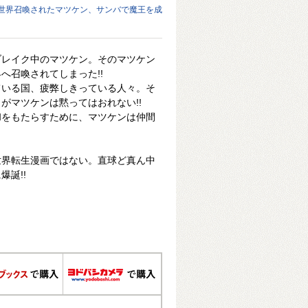
世界召喚されたマツケン、サンバで魔王を成
ブレイク中のマツケン。そのマツケン
へ召喚されてしまった!!
ている国、疲弊しきっている人々。そ
がマツケンは黙ってはおれない!!
和をもたらすために、マツケンは仲間
世界転生漫画ではない。直球ど真ん中
誕!!