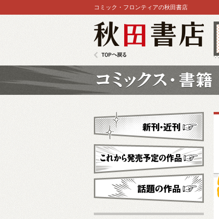
コミック・フロンティアの秋田書店
秋田書店
TOPへ戻る
コミックス
新刊・近刊
これから発売予定
話題の作品