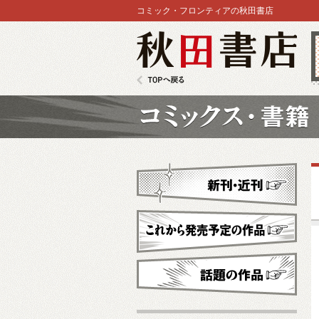
コミック・フロンティアの秋田書店
秋田書店
TOPへ戻る
コミックス
新刊・近刊
これから発売予定
話題の作品