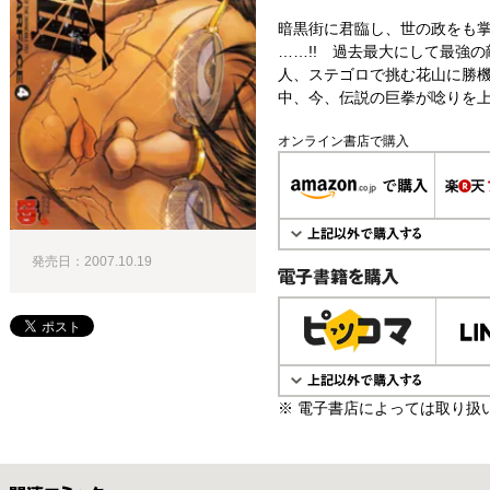
暗黒街に君臨し、世の政をも掌握
……!! 過去最大にして最強
人、ステゴロで挑む花山に勝機
中、今、伝説の巨拳が唸りを上げ
オンライン書店で購入
発売日：2007.10.19
電子書籍で購入
※ 電子書店によっては取り扱