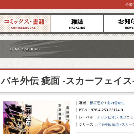
企業
コミックス
雑誌
お知らせ
バキ外伝 疵面 -スカーフェイス
著者：
板垣恵介
/
山内雪奈生
ISBN：978-4-253-23174-9
レーベル：
チャンピオンREDコ
シリーズ：
バキ外伝 疵面 -スカー