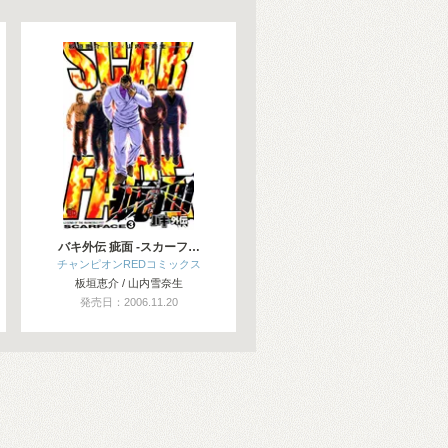
バキ外伝 疵面 -スカーフ…
チャンピオンREDコミックス
板垣恵介 / 山内雪奈生
発売日：2006.11.20