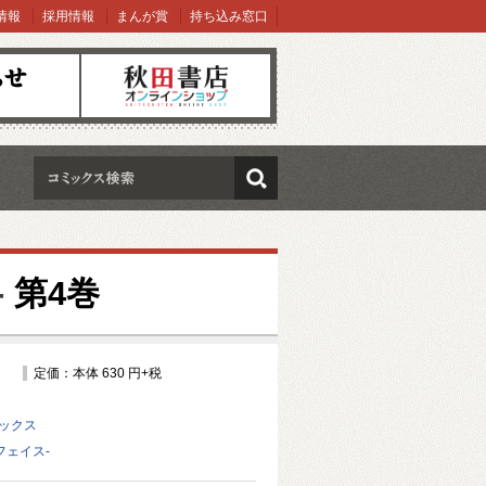
情報
採用情報
まんが賞
持ち込み窓口
オンラインショップ
検索
-
第4巻
定価：本体 630 円+税
ミックス
フェイス-