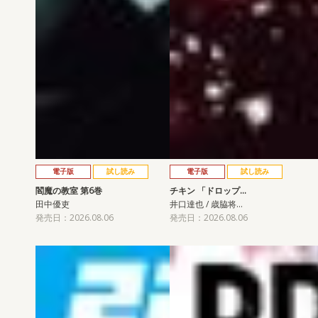
電子版
試し読み
電子版
試し読み
閻魔の教室 第6巻
チキン 「ドロップ…
田中優吏
井口達也 / 歳脇将…
発売日：2026.08.06
発売日：2026.08.06