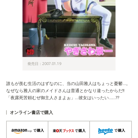
発売日：2007.01.19
誰もが羨む生活のはずなのに、当の山田雅人はちょっと憂鬱…。
なぜなら雅人の家のメイドさんは普通とかなり違ったからだ!!
「夜露死苦頼むぜ御主人さまよぉ」…彼女はいったい……??
オンライン書店で購入