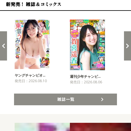
新発売！雑誌&コミックス
ヤングチャンピオ…
チャ
週刊少年チャンピ…
発売日：2026.08.10
発売
発売日：2026.08.06
雑誌一覧