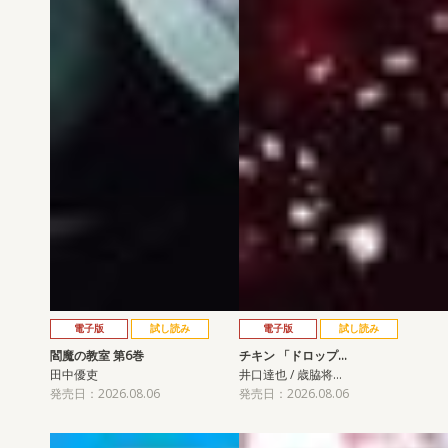
電子版
試し読み
電子版
試し読み
閻魔の教室 第6巻
チキン 「ドロップ…
田中優吏
井口達也 / 歳脇将…
発売日：2026.08.06
発売日：2026.08.06