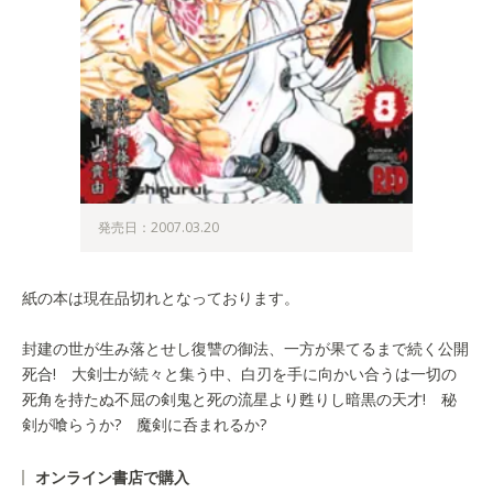
発売日：2007.03.20
紙の本は現在品切れとなっております。
封建の世が生み落とせし復讐の御法、一方が果てるまで続く公開
死合! 大剣士が続々と集う中、白刃を手に向かい合うは一切の
死角を持たぬ不屈の剣鬼と死の流星より甦りし暗黒の天才! 秘
剣が喰らうか? 魔剣に呑まれるか?
オンライン書店で購入