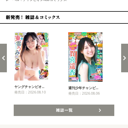
新発売！雑誌&コミックス
ヤングチャンピオ…
チャ
週刊少年チャンピ…
発売日：2026.08.10
発売
発売日：2026.08.06
雑誌一覧