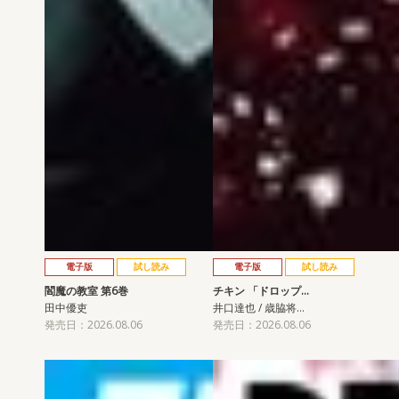
電子版
試し読み
電子版
試し読み
閻魔の教室 第6巻
チキン 「ドロップ…
田中優吏
井口達也 / 歳脇将…
発売日：2026.08.06
発売日：2026.08.06