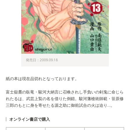
発売日：2009.09.18
紙の本は現在品切れとなっております。
富士嶽麓の臥竜・駿河大納言に召喚されし手負いの剣鬼に命じら
れたるは、武芸上覧の名を借りた倒錯。駿河藩槍術師範・笹原修
三郎のもとに身を寄せたる源之助に御前試合の火は迫り…。
オンライン書店で購入