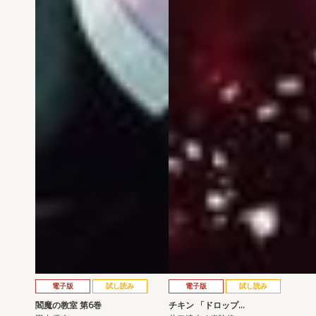
電子版
試し読み
電子版
試し読み
閻魔の教室 第6巻
チキン 「ドロップ…