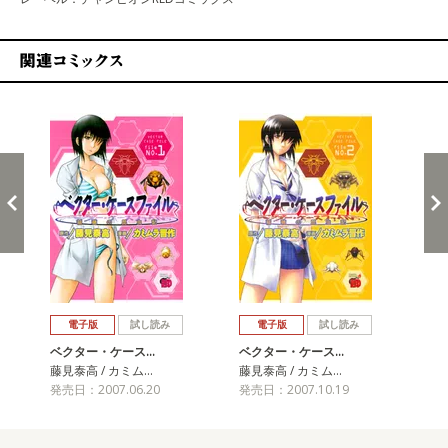
関連コミックス
戻る
進む
電子版
試し読み
電子版
試し読み
ベクター・ケース…
ベクター・ケース…
ベ
藤見泰高 / カミム…
藤見泰高 / カミム…
藤見
発売日：2007.06.20
発売日：2007.10.19
発売