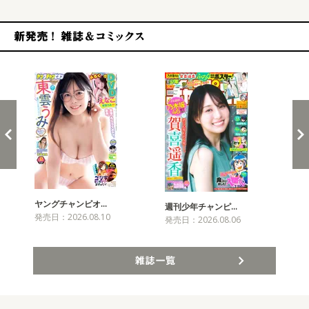
新発売！雑誌&コミックス
ヤングチャンピオ…
チャ
週刊少年チャンピ…
発売日：2026.08.10
発売
発売日：2026.08.06
雑誌一覧