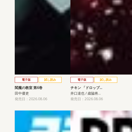
電子版
試し読み
電子版
試し読み
閻魔の教室 第6巻
チキン 「ドロップ…
田中優吏
井口達也 / 歳脇将…
発売日：2026.08.06
発売日：2026.08.06