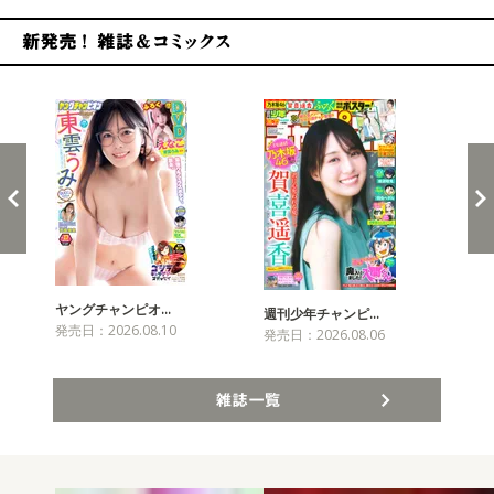
新発売！雑誌&コミックス
ヤングチャンピオ…
チャ
週刊少年チャンピ…
発売日：2026.08.10
発売
発売日：2026.08.06
雑誌一覧