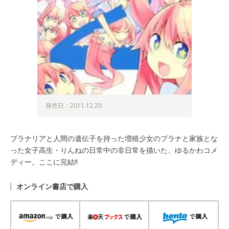
発売日：2011.12.20
プラナリアと人間の遺伝子を持った増殖少女のプラナと家族とな
った女子高生・りんねの日常中の非日常を描いた、ゆるかわコメ
ディー。ここに完結!!
オンライン書店で購入