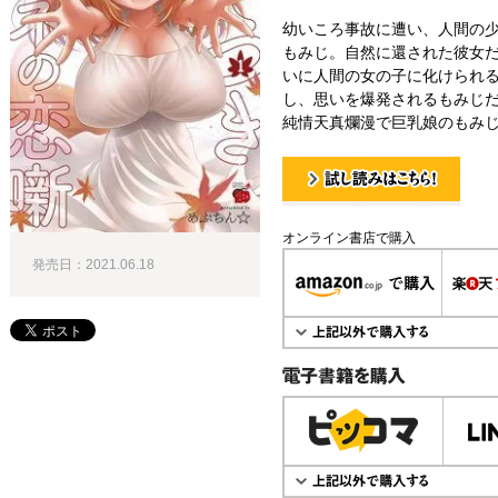
幼いころ事故に遭い、人間の
もみじ。自然に還された彼女
いに人間の女の子に化けられ
し、思いを爆発されるもみじだ
純情天真爛漫で巨乳娘のもみじ
試し読み！
オンライン書店で購入
発売日：2021.06.18
電子書籍で購入