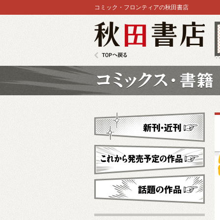
コミック・フロンティアの秋田書店
秋田書店
TOPへ戻る
コミックス
新刊・近刊
これから発売予定
話題の作品