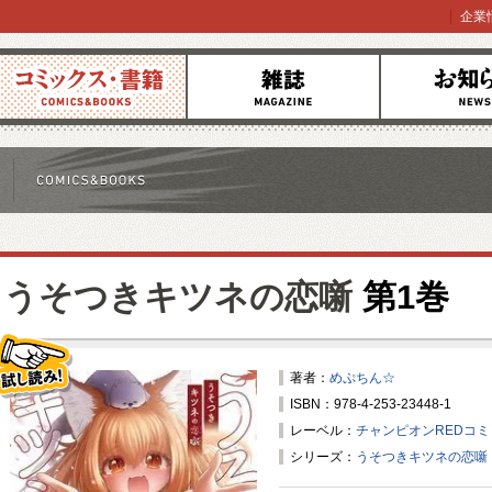
企業
コミックス
雑誌
お知らせ
うそつきキツネの恋噺
第1巻
著者：
めぷちん☆
ISBN：978-4-253-23448-1
試し読み！
レーベル：
チャンピオンREDコ
シリーズ：
うそつきキツネの恋噺