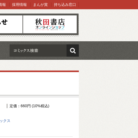
情報
採用情報
まんが賞
持ち込み窓口
オンラインショップ
検索
定価：660円 (10%税込)
ミックス