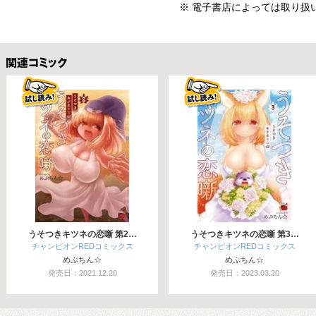
※ 電子書店によっては取り扱
関連コミックス
うそつきキツネの恋噺 第2…
うそつきキツネの恋噺 第3…
チャンピオンREDコミックス
チャンピオンREDコミックス
めぷちん☆
めぷちん☆
発売日：2021.12.20
発売日：2023.03.20