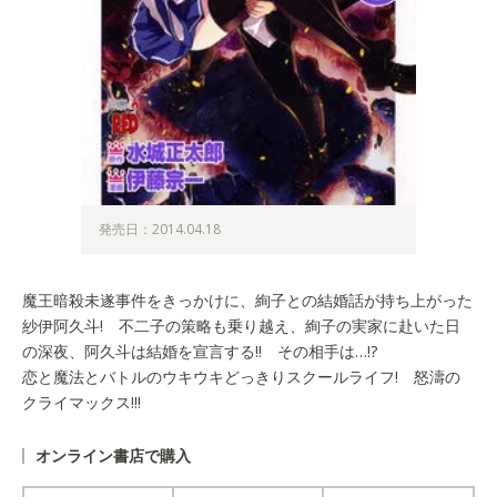
発売日：2014.04.18
魔王暗殺未遂事件をきっかけに、絢子との結婚話が持ち上がった
紗伊阿久斗! 不二子の策略も乗り越え、絢子の実家に赴いた日
の深夜、阿久斗は結婚を宣言する!! その相手は…!?
恋と魔法とバトルのウキウキどっきりスクールライフ! 怒濤の
クライマックス!!!
オンライン書店で購入