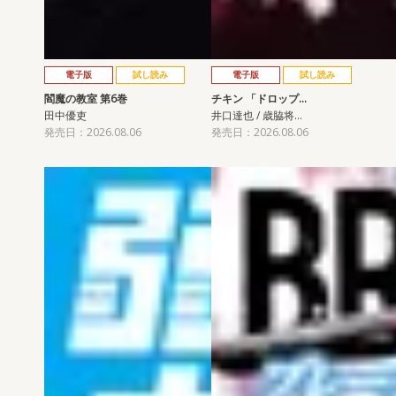
電子版
試し読み
電子版
試し読み
閻魔の教室 第6巻
チキン 「ドロップ…
田中優吏
井口達也 / 歳脇将…
発売日：2026.08.06
発売日：2026.08.06