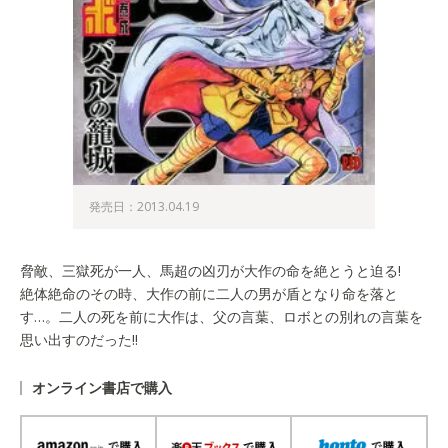
発売日：2013.04.19
脅敵、三獄死が一人、馬超の凶刃が大作の命を絶とうと迫る!
絶体絶命のその時、大作の前に二人の男が盾となり命を落と
す…。二人の死を前に大作は、父の言葉、ロボとの別れの言葉を
思い出すのだった!!
オンライン書店で購入