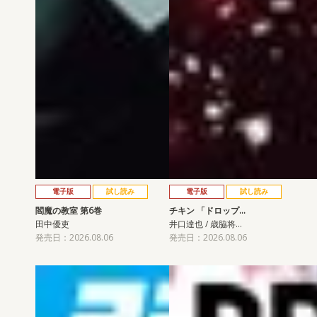
電子版
試し読み
電子版
試し読み
閻魔の教室 第6巻
チキン 「ドロップ…
田中優吏
井口達也 / 歳脇将…
発売日：2026.08.06
発売日：2026.08.06