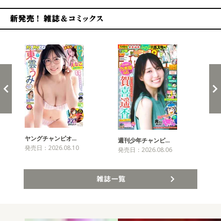
新発売！雑誌&コミックス
ヤングチャンピオ…
チャ
週刊少年チャンピ…
発売日：2026.08.10
発売
発売日：2026.08.06
雑誌一覧