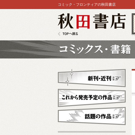
コミック・フロンティアの秋田書店
秋田書店
TOPへ戻る
コミックス
新刊・近刊
これから発売予定
話題の作品