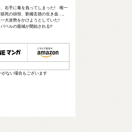
、右手に毒を負ってしまった! 唯一
三獄死の頭領、劉備玄徳の生き血…。
に一大攻勢をかけようとしていた!
バベルの籠城が開始される!!
いがない場合もございます