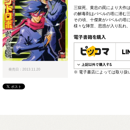
三獄死、黄忠の罠により大作は
の解毒剤はバベルの塔に潜む
その頃、十傑衆がバベルの塔
様々な陣営、思惑が入り乱れ、
電子書籍で購入
発売日：2013.11.20
※ 電子書店によっては取り扱