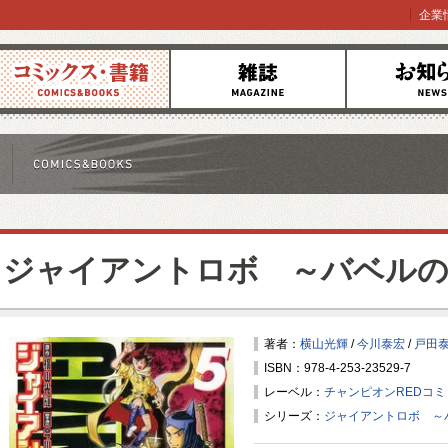
企業
コミックス
雑誌
お知らせ
ジャイアントロボ ～バベルの
著者：
横山光輝
/
今川泰宏
/
戸田
ISBN：978-4-253-23529-7
レーベル：
チャンピオンREDコ
シリーズ：
ジャイアントロボ ～