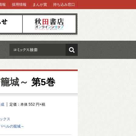
情報
採用情報
まんが賞
持ち込み窓口
オンラインショップ
検索
籠城～
第5巻
泰成
定価：本体 552 円+税
ミックス
バベルの籠城～