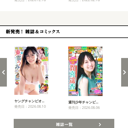
新発売！雑誌&コミックス
ヤングチャンピオ…
チャ
週刊少年チャンピ…
発売日：2026.08.10
発売
発売日：2026.08.06