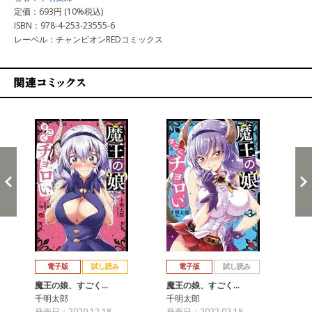
定価：693円 (10%税込)
ISBN：978-4-253-23555-6
レーベル：チャンピオンREDコミックス
関連コミックス
戻る
進む
電子版
試し読み
電子版
試し読み
魔王の娘、すごく…
魔王の娘、すごく…
魔
千明太郎
千明太郎
千
発売日：2020.12.18
発売日：2022.02.18
発売