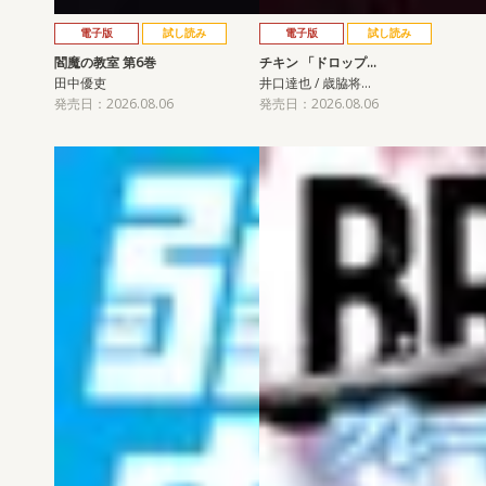
電子版
試し読み
電子版
試し読み
閻魔の教室 第6巻
チキン 「ドロップ…
田中優吏
井口達也 / 歳脇将…
発売日：2026.08.06
発売日：2026.08.06