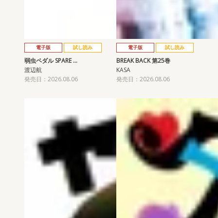
電子版
試し読み
電子版
試し読み
弱虫ペダル SPARE …
BREAK BACK 第25巻
渡辺航
KASA
発売日：2026.08.06
発売日：2026.08.06