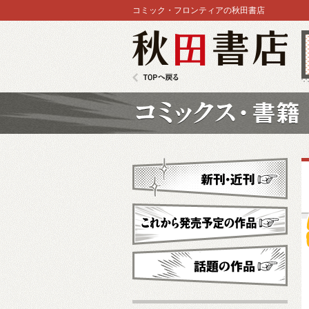
コミック・フロンティアの秋田書店
秋田書店
TOPへ戻る
コミックス
新刊・近刊
これから発売予定
話題の作品