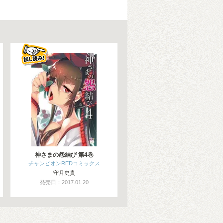
神さまの怨結び 第4巻
チャンピオンREDコミックス
守月史貴
発売日：2017.01.20