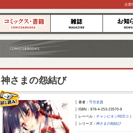
企業
コミックス
雑誌
お知らせ
神さまの怨結び
著者：
守月史貴
ISBN：978-4-253-23570-9
試し読み！
レーベル：
チャンピオンREDコ
シリーズ：
神さまの怨結び