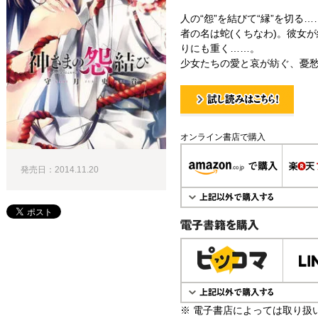
人の“怨”を結びて“縁”を切る
者の名は蛇(くちなわ)。彼女
りにも重く……。
少女たちの愛と哀が紡ぐ、憂
試し読み！
オンライン書店で購入
発売日：2014.11.20
電子書籍で購入
※ 電子書店によっては取り扱