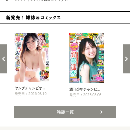
新発売！雑誌&コミックス
ヤングチャンピオ…
チャ
週刊少年チャンピ…
発売日：2026.08.10
発売
発売日：2026.08.06
雑誌一覧