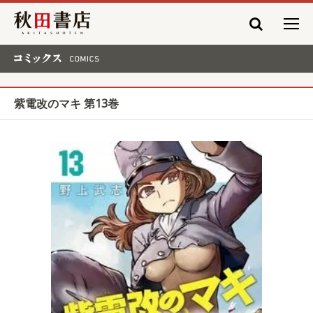
秋田書店
コミックス COMICS
紫電改のマキ 第13巻