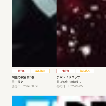
電子版
試し読み
電子版
試し読み
閻魔の教室 第6巻
チキン 「ドロップ…
田中優吏
井口達也 / 歳脇将…
発売日：2026.08.06
発売日：2026.08.06