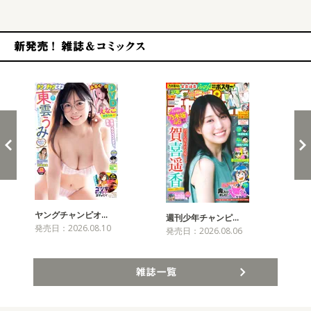
新発売！雑誌&コミックス
ヤングチャンピオ…
チャ
週刊少年チャンピ…
発売日：2026.08.10
発売
発売日：2026.08.06
雑誌一覧