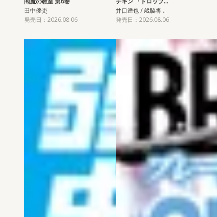
閻魔の教室 第6巻
チキン 「ドロップ…
田中優吏
井口達也 / 歳脇将…
発売日：2026.08.06
発売日：2026.08.06