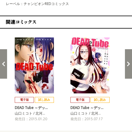
レーベル：チャンピオンREDコミックス
関連コミックス
戻る
進む
電子版
試し読み
電子版
試し読み
DEAD Tube ～デッ…
DEAD Tube ～デッ…
DE
山口ミコト / 北河…
山口ミコト / 北河…
山口
発売日：2015.01.20
発売日：2015.07.17
発売