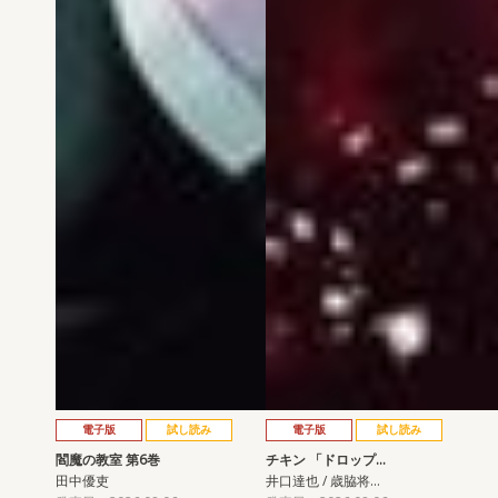
電子版
試し読み
電子版
試し読み
閻魔の教室 第6巻
チキン 「ドロップ…
田中優吏
井口達也 / 歳脇将…