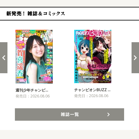
新発売！雑誌&コミックス
チャンピオンBUZZ …
プリ
週刊少年チャンピ…
発売日：2026.08.06
発売
発売日：2026.08.06
雑誌一覧