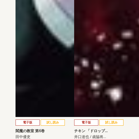
電子版
試し読み
電子版
試し読み
閻魔の教室 第6巻
チキン 「ドロップ…
田中優吏
井口達也 / 歳脇将…