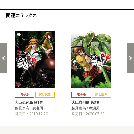
関連コミックス
戻る
進む
電子版
試し読み
電子版
試し読み
大巨蟲列島 第1巻
大巨蟲列島 第3巻
大
藤見泰高 / 廣瀬周
藤見泰高 / 廣瀬周
藤見
発売日：2019.12.20
発売日：2020.07.20
発売