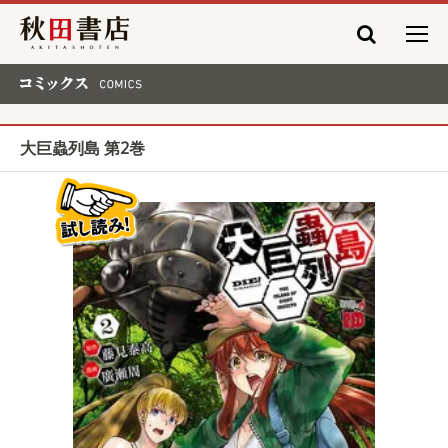
秋田書店
コミックス COMICS
大巨蟲列島 第2巻