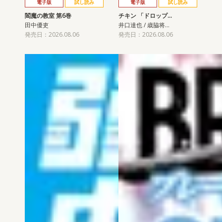
電子版
試し読み
電子版
試し読み
閻魔の教室 第6巻
チキン 「ドロップ…
田中優吏
井口達也 / 歳脇将…
発売日：2026.08.06
発売日：2026.08.06