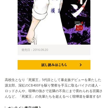
発売日：2016.09.20
試し読みはこちら
高校生となり「死紫王」5代目として暴走族デビューを果たした
源太郎。深紅のCB400Fを駆り警察を手玉に取るバイクの達人・
ロッドさんや、喧嘩の強さで近隣の不良にまで畏れられる宮園さ
んなど、「死紫王」の先輩たちを超えるべく喧嘩道を爆進する!!
オンライン書店で購入