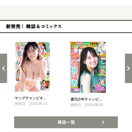
新発売！雑誌&コミックス
ヤングチャンピオ…
チャ
週刊少年チャンピ…
発売日：2026.08.10
発売
発売日：2026.08.06
雑誌一覧