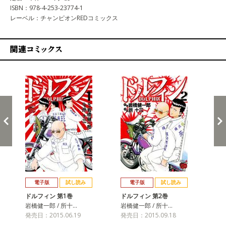
ISBN：978-4-253-23774-1
レーベル：チャンピオンREDコミックス
関連コミックス
戻る
進む
電子版
試し読み
電子版
試し読み
ドルフィン 第1巻
ドルフィン 第2巻
ド
岩橋健一郎 / 所十…
岩橋健一郎 / 所十…
岩橋
発売日：2015.06.19
発売日：2015.09.18
発売