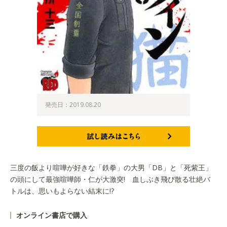
発売日：2019.08.20
試し読みはこちら
三度の飯より喧嘩が好きな「鉄拳」の大男「DB」と「死紫王」
の頭にして最強喧嘩師・仁が大激突! 血しぶき飛び散る壮絶バ
トルは、思いもよらない結末に!?
オンライン書店で購入