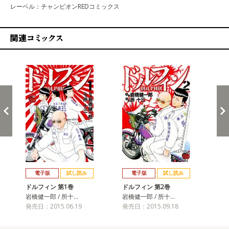
レーベル：チャンピオンREDコミックス
関連コミックス
戻る
進む
電子版
試し読み
電子版
試し読み
ドルフィン 第1巻
ドルフィン 第2巻
ド
岩橋健一郎 / 所十…
岩橋健一郎 / 所十…
岩橋
発売日：2015.06.19
発売日：2015.09.18
発売