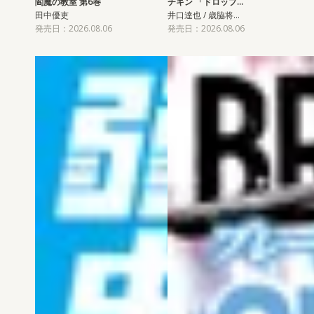
閻魔の教室 第6巻
チキン 「ドロップ…
田中優吏
井口達也 / 歳脇将…
発売日：2026.08.06
発売日：2026.08.06