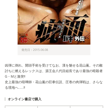
発売日：2015.06.08
凶弾に倒れ、開頭手術を受けてなお、漢を魅せる花山薫。その敵
討ちに燃えるレックスは、源王会八代目組長であり最強の暗殺者
G・Mと激突!!
史上最強の喧嘩師・花山薫の巨拳伝説、圧巻の肉弾戦は、さらな
る境地へ……!!
オンライン書店で購入