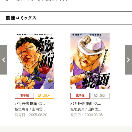
関連コミックス
戻る
進む
電子版
試し読み
電子版
試し読み
バキ外伝 疵面 -ス…
バキ外伝 疵面 -ス…
バキ
板垣恵介 / 山内雪…
板垣恵介 / 山内雪…
板垣
発売日：2005.08.20
発売日：2006.03.08
発売