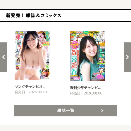
新発売！雑誌&コミックス
ヤングチャンピオ…
チャ
週刊少年チャンピ…
発売日：2026.08.10
発売
発売日：2026.08.06
雑誌一覧