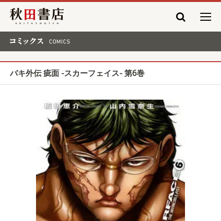
秋田書店
コミックス COMICS
バキ外伝 疵面 -スカーフェイス- 第6巻