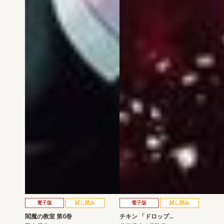
電子版
試し読み
電子版
試し読み
閻魔の教室 第6巻
チキン 「ドロップ…