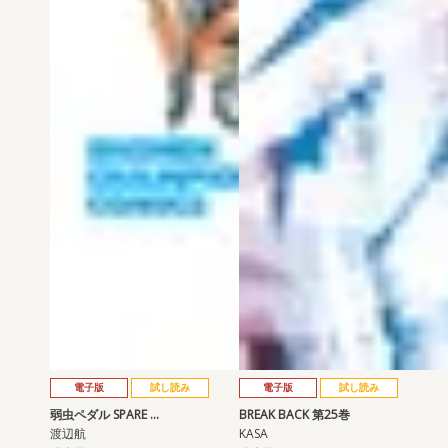
電子版
試し読み
電子版
試し読み
弱虫ペダル SPARE …
BREAK BACK 第25巻
渡辺航
KASA