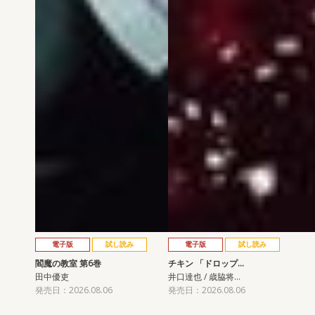
電子版
試し読み
電子版
試し読み
閻魔の教室 第6巻
チキン 「ドロップ…
田中優吏
井口達也 / 歳脇将…
発売日：2026.08.06
発売日：2026.08.06