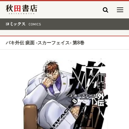
秋田書店
コミックス COMICS
バキ外伝 疵面 -スカーフェイス- 第8巻