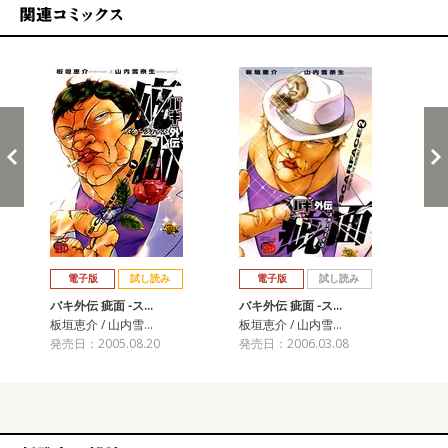
関連コミックス
戻る
進む
電子版
試し読み
電子版
試し読み
バキ外伝 疵面 -ス…
バキ外伝 疵面 -ス…
バキ
板垣恵介 / 山内雪…
板垣恵介 / 山内雪…
板垣
発売日：2005.08.20
発売日：2006.03.08
発売