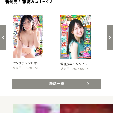
新発売！雑誌&コミックス
ヤングチャンピオ…
チャ
週刊少年チャンピ…
発売日：2026.08.10
発売
発売日：2026.08.06
雑誌一覧