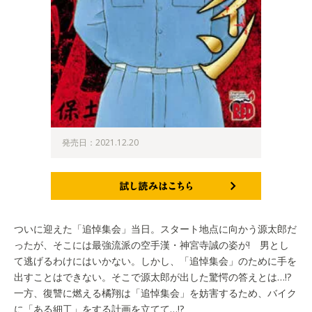
発売日：2021.12.20
試し読みはこちら
ついに迎えた「追悼集会」当日。スタート地点に向かう源太郎だ
ったが、そこには最強流派の空手漢・神宮寺誠の姿が! 男とし
て逃げるわけにはいかない。しかし、「追悼集会」のために手を
出すことはできない。そこで源太郎が出した驚愕の答えとは…!?
一方、復讐に燃える橘翔は「追悼集会」を妨害するため、バイク
に「ある細工」をする計画を立てて…!?