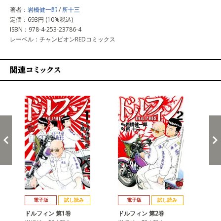
著者：
岩橋健一郎
/
所十三
定価：693円 (10%税込)
ISBN：978-4-253-23786-4
レーベル：チャンピオンREDコミックス
関連コミックス
戻る
進む
電子版
試し読み
電子版
試し読み
ドルフィン 第1巻
ドルフィン 第2巻
ド