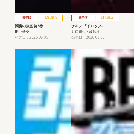
電子版
試し読み
電子版
試し読み
閻魔の教室 第6巻
チキン 「ドロップ…
田中優吏
井口達也 / 歳脇将…
発売日：2026.08.06
発売日：2026.08.06