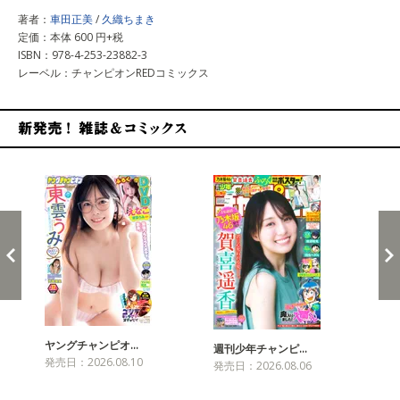
著者：
車田正美
/
久織ちまき
定価：本体 600 円+税
ISBN：978-4-253-23882-3
レーベル：チャンピオンREDコミックス
新発売！雑誌&コミックス
ヤングチャンピオ…
チャ
週刊少年チャンピ…
発売日：2026.08.10
発売
発売日：2026.08.06