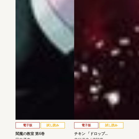
電子版
試し読み
電子版
試し読み
閻魔の教室 第6巻
チキン 「ドロップ…