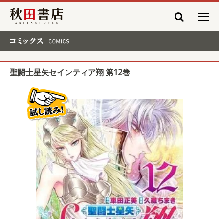
秋田書店
コミックス COMICS
聖闘士星矢セインティア翔 第12巻