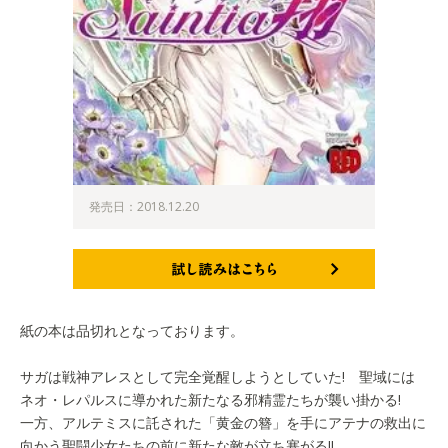
発売日：2018.12.20
試し読みはこちら
紙の本は品切れとなっております。
サガは戦神アレスとして完全覚醒しようとしていた! 聖域には
ネオ・レパルスに導かれた新たなる邪精霊たちが襲い掛かる!
一方、アルテミスに託された「黄金の簪」を手にアテナの救出に
向かう聖闘少女たちの前に新たな敵が立ち塞がる!!