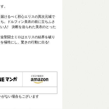
ます。
を届けるべく邪心エリスの異次元城で
たち。ドルフィン美衣の前に立ちふさ
い人! 決断を迫られた美衣のとった
黄金聖闘士ミロはエリスの結界を破り
を犠牲にし、驚きの行動に出る!
いがない場合もございます