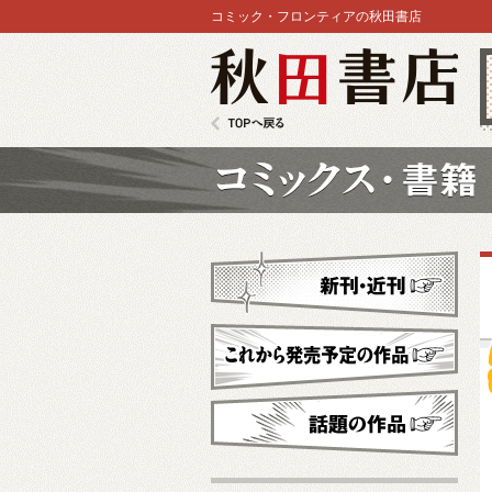
コミック・フロンティアの秋田書店
秋田書店
TOPへ戻る
コミックス
新刊・近刊
これから発売予定
話題の作品