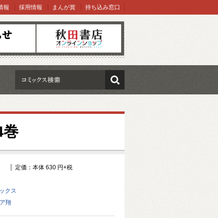
情報
採用情報
まんが賞
持ち込み窓口
オンラインショップ
検索
4巻
定価：本体 630 円+税
ミックス
ィア翔