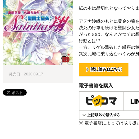
紙の本は品切れとなっており
アテナ沙織のもとに黄金の簪
決死の行軍を続ける聖闘少女
がったのは、なんとかつての想
行動とは!?
一方、リゲル撃破した蠍座の
異次元城に乗り込むべくわが身
発売日：2020.09.17
試し読み！
電子書籍で購入
※ 電子書店によっては取り扱