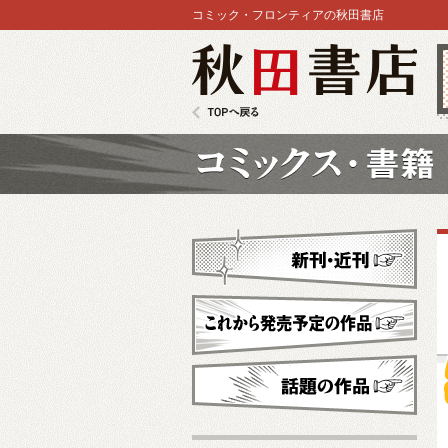
コミック・フロンティアの秋田書店
秋田書店
TOPへ戻る
コミックス
新刊・近刊
これから発売予定
話題の作品