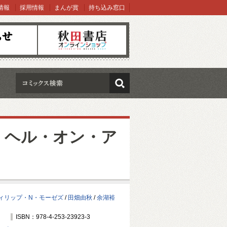
情報
採用情報
まんが賞
持ち込み窓口
オンラインショップ
検索
・ヘル・オン・ア
ィリップ・N・モーゼズ
/
田畑由秋
/
余湖裕
ISBN：978-4-253-23923-3