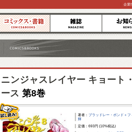
企業
コミックス
雑誌
お知らせ
ニンジャスレイヤー キョート
ース
第8巻
著者：
ブラッドレー・ボンド＋フ
輝
試し読み！
定価：693円 (10%税込)