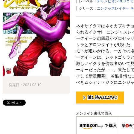
レーベル：
チャンピオンREDコ
シリーズ：
ニンジャスレイヤー 
ネオサイタマはネオカブキチ
られるイクサ! ニンジャスレ
ークイーンの四忍がプロセッ
リラとアロンダイトが現れた!
モトが追いかける。一方その
ークイーンは、レッドゴリラ
激しいイクサを傍観者めいて
ーキーだったが……。果たして
そして新章開幕! 冷酷非情な
べきムシアナ・ジツにニンジャ
発売日：2021.08.19
試し読み！
オンライン書店で購入