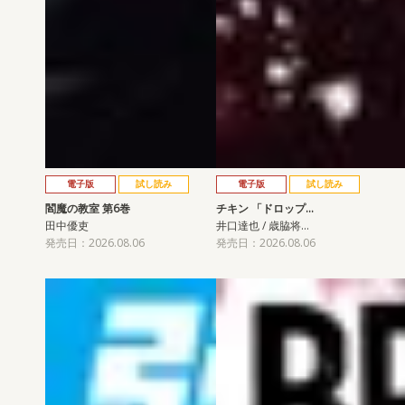
電子版
試し読み
電子版
試し読み
閻魔の教室 第6巻
チキン 「ドロップ…
田中優吏
井口達也 / 歳脇将…
発売日：2026.08.06
発売日：2026.08.06