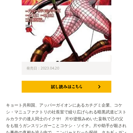
発売日：2023.04.20
試し読みはこちら
キョート共和国、アッパーガイオンにあるカチグミ企業、コケ
シ・マニュファクトリの社長室で繰り広げられる暗黒武道ピスト
ルカラテの達人同士のイクサ! 片や逆恨みめいた妄執で己の父
をも狙うガンスリンガーことコケシ・ソイチ。片や助手が殺され
た事件の真相を追う中で、ニンジャとなった探偵、タカギ・ガン