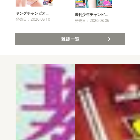
ヤングチャンピオ…
チャ
週刊少年チャンピ…
発売日：2026.08.10
発売
発売日：2026.08.06
雑誌一覧