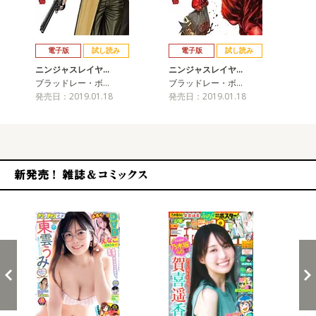
戻る
進む
電子版
試し読み
電子版
試し読み
ニンジャスレイヤ…
ニンジャスレイヤ…
ニ
ブラッドレー・ボ…
ブラッドレー・ボ…
ブ
発売日：2019.01.18
発売日：2019.01.18
発売
新発売！雑誌&コミックス