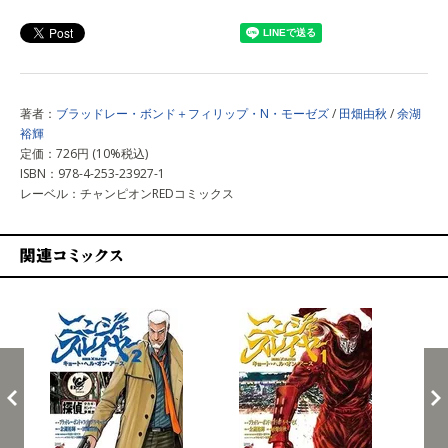
上記以外で購入する
著者：
ブラッドレー・ボンド＋フィリップ・N・モーゼズ
/
田畑由秋
/
余湖
裕輝
定価：726円 (10%税込)
ISBN：978-4-253-23927-1
レーベル：チャンピオンREDコミックス
関連コミックス