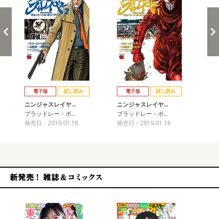
戻る
進む
電子版
試し読み
電子版
試し読み
ニンジャスレイヤ…
ニンジャスレイヤ…
ニ
ブラッドレー・ボ…
ブラッドレー・ボ…
ブ
発売日：2019.01.18
発売日：2019.01.18
発売
新発売！雑誌&コミックス