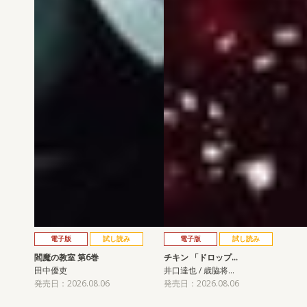
電子版
試し読み
電子版
試し読み
閻魔の教室 第6巻
チキン 「ドロップ…
田中優吏
井口達也 / 歳脇将…
発売日：2026.08.06
発売日：2026.08.06