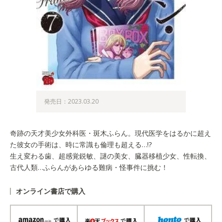
発売日：2023.03.20
奇跡の天才美少女外科医・斑木ふらん。現代医学をはるかに超え
た彼女の手術は、時に常識も倫理も超える…!?
生え変わる歯、超感覚鋭敏、謎の美女、臓器移植少女、性転換、
古代人類…ふらんがあらゆる難病・怪事件に挑む！
オンライン書店で購入