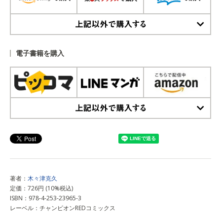
上記以外で購入する
電子書籍を購入
上記以外で購入する
著者：
木々津克久
定価：726円 (10%税込)
ISBN：978-4-253-23965-3
レーベル：チャンピオンREDコミックス