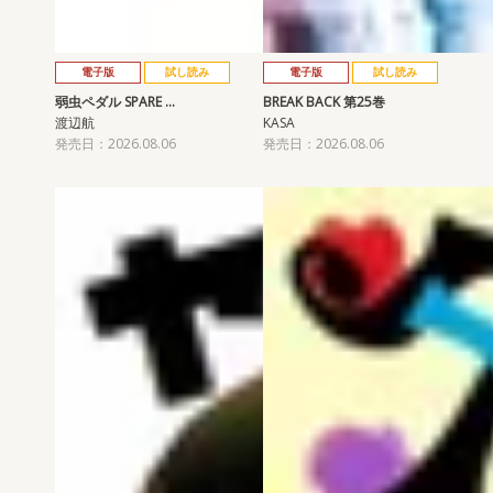
電子版
試し読み
電子版
試し読み
弱虫ペダル SPARE …
BREAK BACK 第25巻
渡辺航
KASA
発売日：2026.08.06
発売日：2026.08.06