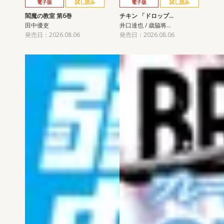
電子版
試し読み
電子版
試し読み
閻魔の教室 第6巻
チキン 「ドロップ…
田中優吏
井口達也 / 歳脇将…
発売日：2026.08.06
発売日：2026.08.06