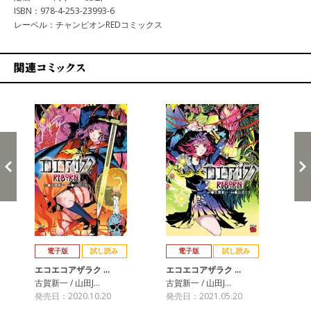
ISBN：978-4-253-23993-6
レーベル：チャンピオンREDコミックス
関連コミックス
戻る
進む
電子版
試し読み
電子版
試し読み
エコエコアザラク …
エコエコアザラク …
エ
古賀新一 / 山田J…
古賀新一 / 山田J…
古賀
発売日：2020.10.20
発売日：2021.05.20
発売