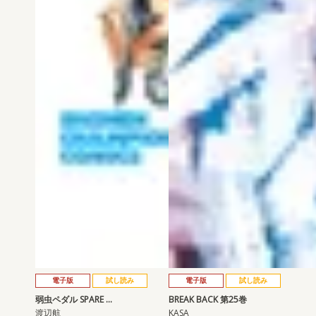
電子版
試し読み
電子版
試し読み
弱虫ペダル SPARE …
BREAK BACK 第25巻
渡辺航
KASA