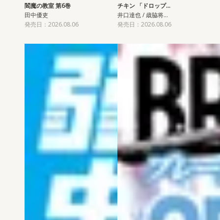
閻魔の教室 第6巻
チキン 「ドロップ…
田中優吏
井口達也 / 歳脇将…
発売日：2026.08.06
発売日：2026.08.06