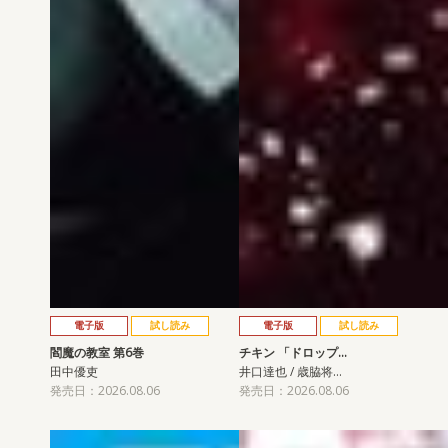
電子版
試し読み
電子版
試し読み
閻魔の教室 第6巻
チキン 「ドロップ…
田中優吏
井口達也 / 歳脇将…
発売日：2026.08.06
発売日：2026.08.06