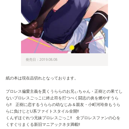
発売日：2019.08.08
紙の本は現在品切れとなっております。
プロレス偏愛主義を貫くうららのお兄ぃちゃん・正樹との果てし
ないプロレスごっこに終止符を打つべく闘志の炎を燃やすうら
ら!! 正樹に恋するうららの幼なじみ＆親友・小町河玲奈もうら
らに負けじとU系ファイトスタイル全開!!
くんずほぐれつ兄妹プロレスごっこ!! 全プロレスファンの心を
くすぐりまくる新旧マニアックネタ満載!!