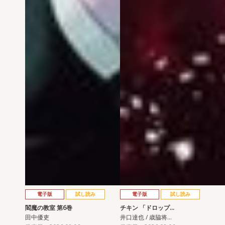
電子版
試し読み
電子版
試し読み
閻魔の教室 第6巻
チキン 「ドロップ…
田中優吏
井口達也 / 歳脇将…